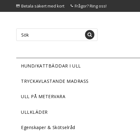
Betala säkert med kort
Frågor? Ring oss!
HUND/KATTBÄDDAR I ULL
TRYCKAVLASTANDE MADRASS
ULL PÅ METERVARA
ULLKLÄDER
Egenskaper & Skötselråd